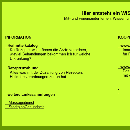
Hier entsteht ein W
Mit- und voneinander lernen, Wissen un
INFORMATION
KOOP
Heilmittelkatalog
www.i
Kg-Rezepte: was können die Ärzte verordnen,
InnoGe
wieviel Behandlungen bekommen ich für welche
für F
Erkrankung?
www.p
Rezeptzuzahlung
Das Ph
Alles was mit der Zuzahlung von Rezepten,
mit ei
Heilmittelverordnungen zu tun hat.
weitere Linkssammlungen
Massagedienst
StadtplanGesundheit